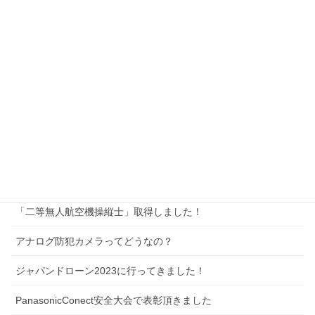
施工事例
施工事例一覧
お問い合わせ
アクセス
サイトマップ
新着記事
「二等無人航空機操縦士」取得しました！
アナログ防犯カメラってどうなの？
ジャパンドローン2023に行ってきました！
PanasonicConect安全大会で表彰頂きました