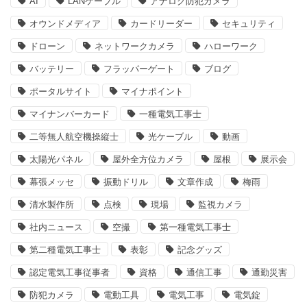
AI
LANケーブル
アナログ防犯カメラ
オウンドメディア
カードリーダー
セキュリティ
ドローン
ネットワークカメラ
ハローワーク
バッテリー
フラッパーゲート
ブログ
ポータルサイト
マイナポイント
マイナンバーカード
一種電気工事士
二等無人航空機操縦士
光ケーブル
動画
太陽光パネル
屋外全方位カメラ
屋根
展示会
幕張メッセ
振動ドリル
文章作成
梅雨
清水製作所
点検
現場
監視カメラ
社内ニュース
空撮
第一種電気工事士
第二種電気工事士
表彰
記念グッズ
認定電気工事従事者
資格
通信工事
通勤災害
防犯カメラ
電動工具
電気工事
電気錠