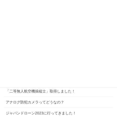
社長挨拶
採用情報
施工事例
施工事例一覧
お問い合わせ
アクセス
サイトマップ
新着記事
「二等無人航空機操縦士」取得しました！
アナログ防犯カメラってどうなの？
ジャパンドローン2023に行ってきました！