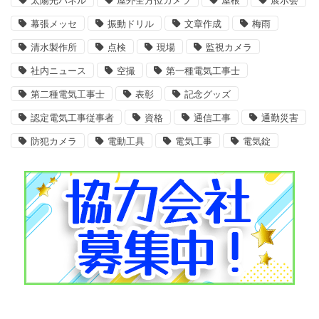
太陽光パネル
屋外全方位カメラ
屋根
展示会
幕張メッセ
振動ドリル
文章作成
梅雨
清水製作所
点検
現場
監視カメラ
社内ニュース
空撮
第一種電気工事士
第二種電気工事士
表彰
記念グッズ
認定電気工事従事者
資格
通信工事
通勤災害
防犯カメラ
電動工具
電気工事
電気錠