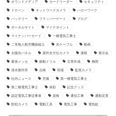
オウンドメディア
カードリーダー
セキュリティ
ドローン
ネットワークカメラ
ハローワーク
バッテリー
フラッパーゲート
ブログ
ポータルサイト
マイナポイント
マイナンバーカード
一種電気工事士
二等無人航空機操縦士
光ケーブル
動画
太陽光パネル
屋外全方位カメラ
屋根
展示会
幕張メッセ
振動ドリル
文章作成
梅雨
清水製作所
点検
現場
監視カメラ
社内ニュース
空撮
第一種電気工事士
第二種電気工事士
表彰
記念グッズ
認定電気工事従事者
資格
通信工事
通勤災害
防犯カメラ
電動工具
電気工事
電気錠