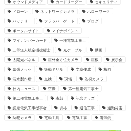
オウンドメディア
カードリーダー
セキュリティ
ドローン
ネットワークカメラ
ハローワーク
バッテリー
フラッパーゲート
ブログ
ポータルサイト
マイナポイント
マイナンバーカード
一種電気工事士
二等無人航空機操縦士
光ケーブル
動画
太陽光パネル
屋外全方位カメラ
屋根
展示会
幕張メッセ
振動ドリル
文章作成
梅雨
清水製作所
点検
現場
監視カメラ
社内ニュース
空撮
第一種電気工事士
第二種電気工事士
表彰
記念グッズ
認定電気工事従事者
資格
通信工事
通勤災害
防犯カメラ
電動工具
電気工事
電気錠