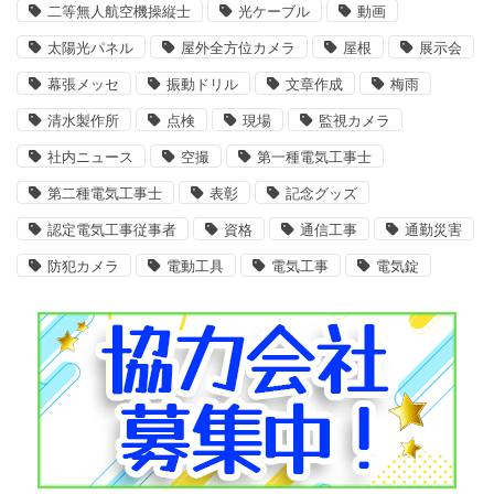
二等無人航空機操縦士
光ケーブル
動画
太陽光パネル
屋外全方位カメラ
屋根
展示会
幕張メッセ
振動ドリル
文章作成
梅雨
清水製作所
点検
現場
監視カメラ
社内ニュース
空撮
第一種電気工事士
第二種電気工事士
表彰
記念グッズ
認定電気工事従事者
資格
通信工事
通勤災害
防犯カメラ
電動工具
電気工事
電気錠