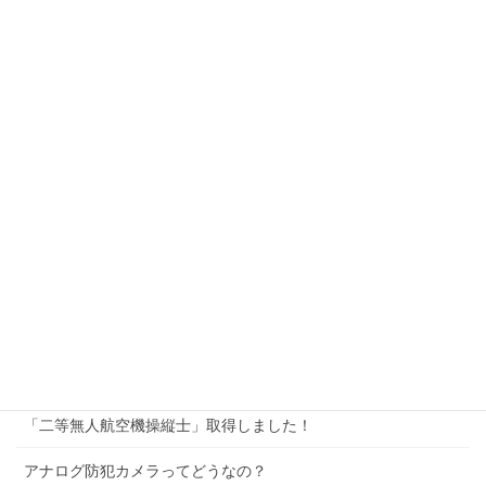
業務案内
社長挨拶
採用情報
施工事例
施工事例一覧
お問い合わせ
アクセス
サイトマップ
新着記事
「二等無人航空機操縦士」取得しました！
アナログ防犯カメラってどうなの？