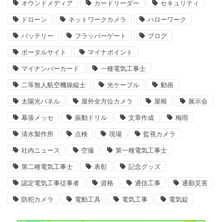
オウンドメディア
カードリーダー
セキュリティ
ドローン
ネットワークカメラ
ハローワーク
バッテリー
フラッパーゲート
ブログ
ポータルサイト
マイナポイント
マイナンバーカード
一種電気工事士
二等無人航空機操縦士
光ケーブル
動画
太陽光パネル
屋外全方位カメラ
屋根
展示会
幕張メッセ
振動ドリル
文章作成
梅雨
清水製作所
点検
現場
監視カメラ
社内ニュース
空撮
第一種電気工事士
第二種電気工事士
表彰
記念グッズ
認定電気工事従事者
資格
通信工事
通勤災害
防犯カメラ
電動工具
電気工事
電気錠