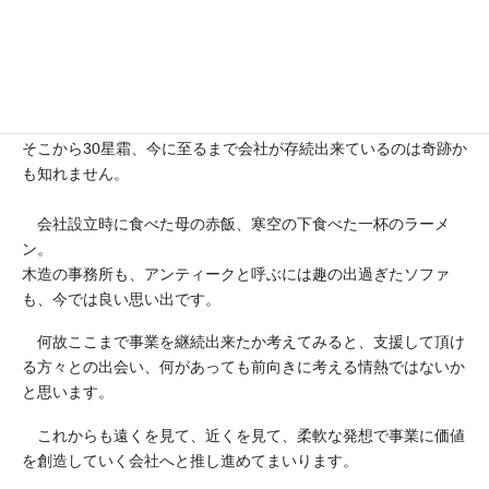
役員は全員20代、資本金の意味も分からず、材料の仕入れ方す
ら分からない。
そんな状態からのスタートだったので、周囲の方々にもどれ程
ご迷惑をお掛けしたか判りません。
そこから30星霜、今に至るまで会社が存続出来ているのは奇跡か
も知れません。
会社設立時に食べた母の赤飯、寒空の下食べた一杯のラーメ
ン。
木造の事務所も、アンティークと呼ぶには趣の出過ぎたソファ
も、今では良い思い出です。
何故ここまで事業を継続出来たか考えてみると、支援して頂け
る方々との出会い、何があっても前向きに考える情熱ではないか
と思います。
これからも遠くを見て、近くを見て、柔軟な発想で事業に価値
を創造していく会社へと推し進めてまいります。